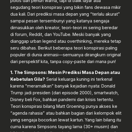
polos dan penuh warna, tapi di balik layar ada
segudang teori konspirasi yang bikin fans dewasa mikir
dua kali. Dari prediksi masa depan yang “terlalu akurat”
sampai pesan tersembunyi yang katanya sengaja
dimasukkan oleh kreator, teori-teori ini sering beredar
di forum, Reddit, dan YouTube. Meski banyak yang
dianggap urban legend atau overthinking, mereka tetap
seru dibahas. Berikut beberapa teori konspirasi paling
populer di dunia animasi—semuanya dirangkum original
dari perspektif kita, tanpa copy-paste dari mana pun!
1. The Simpsons: Mesin Prediksi Masa Depan atau
Kebetulan Gila?
Serial keluarga kuning ini terkenal
karena “meramalkan” banyak kejadian nyata: Donald
Trump jadi presiden (dari episode 2000), smartwatch,
Disney beli Fox, bahkan pandemi dan krisis tertentu.
Teori konspirasi bilang Matt Groening punya akses ke
“agenda rahasia” atau bahkan bagian dari kelompok elit
yang sengaja bocorkan lewat kartun. Yang lain bilang itu
cuma karena Simpsons tayang lama (30+ musim) dan