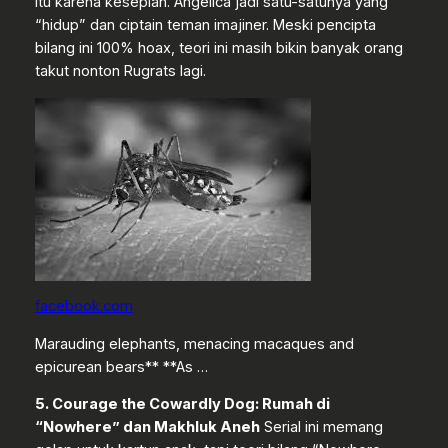
itu karena kesepian. Angelica jadi satu-satunya yang
“hidup” dan ciptain teman imajiner. Meski pencipta
bilang ini 100% hoax, teori ini masih bikin banyak orang
takut nonton Rugrats lagi.
facebook.com
Marauding elephants, menacing macaques and
epicurean bears** **As …
5. Courage the Cowardly Dog: Rumah di
“Nowhere” dan Makhluk Aneh
Serial ini memang