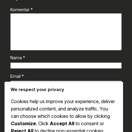
Komentar
*
Nama
*
Email
*
We respect your privacy
Situs Web
Cookies help us improve your experience, deliver
personalized content, and analyze traffic. You
Simpan nama, email, dan situs web saya pada
can choose which cookies to allow by clicking
peramban ini untuk komentar saya berikutnya.
Customize
. Click
Accept All
to consent or
Reject All
to decline non-essential cookies.