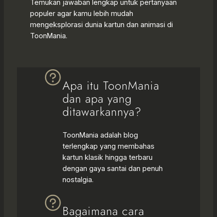
Temukan jawaban lengkap untuk pertanyaan
populer agar kamu lebih mudah
mengeksplorasi dunia kartun dan animasi di
ToonMania.
Apa itu ToonMania
dan apa yang
ditawarkannya?
ToonMania adalah blog
terlengkap yang membahas
kartun klasik hingga terbaru
dengan gaya santai dan penuh
nostalgia.
Bagaimana cara