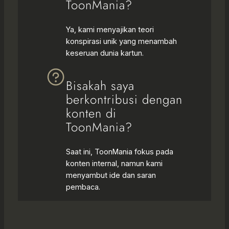
ToonMania?
Ya, kami menyajikan teori
konspirasi unik yang menambah
keseruan dunia kartun.
Bisakah saya
berkontribusi dengan
konten di
ToonMania?
Saat ini, ToonMania fokus pada
konten internal, namun kami
menyambut ide dan saran
pembaca.