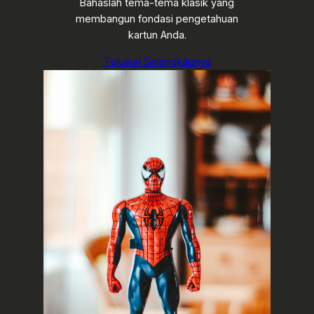
Bahaslah tema-tema klasik yang
membangun fondasi pengetahuan
kartun Anda.
Telusuri Selengkapnya