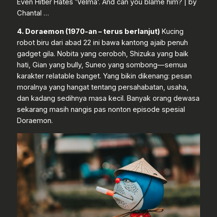
Even Hitler Hates ‘Velma’. And can you blame him? | by
Chantal …
4. Doraemon (1970-an – terus berlanjut)
Kucing
robot biru dari abad 22 ini bawa kantong ajaib penuh
gadget gila. Nobita yang ceroboh, Shizuka yang baik
hati, Gian yang bully, Suneo yang sombong—semua
karakter relatable banget. Yang bikin dikenang: pesan
moralnya yang hangat tentang persahabatan, usaha,
dan kadang sedihnya masa kecil. Banyak orang dewasa
sekarang masih nangis pas nonton episode spesial
Doraemon.