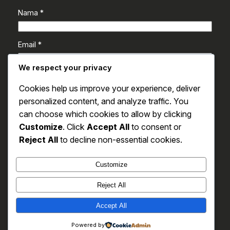
Nama
*
Email
*
We respect your privacy
Situs Web
Cookies help us improve your experience, deliver
personalized content, and analyze traffic. You
Simpan nama, email, dan situs web saya pada
can choose which cookies to allow by clicking
peramban ini untuk komentar saya berikutnya.
Customize
. Click
Accept All
to consent or
Reject All
to decline non-essential cookies.
Customize
Reject All
ToonMania
Accept All
Instagram
Faceboo
X
© ToonMania
Powered by