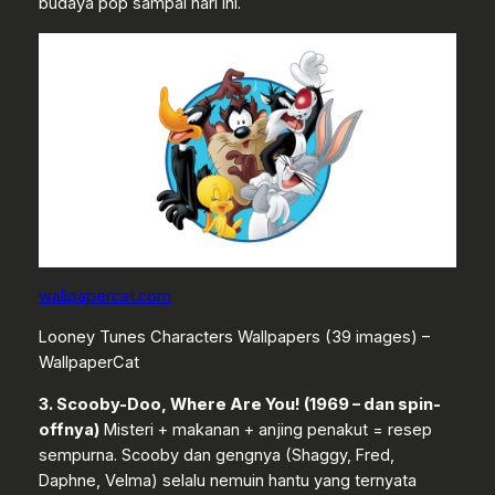
budaya pop sampai hari ini.
wallpapercat.com
Looney Tunes Characters Wallpapers (39 images) –
WallpaperCat
3. Scooby-Doo, Where Are You! (1969 – dan spin-
offnya)
Misteri + makanan + anjing penakut = resep
sempurna. Scooby dan gengnya (Shaggy, Fred,
Daphne, Velma) selalu nemuin hantu yang ternyata