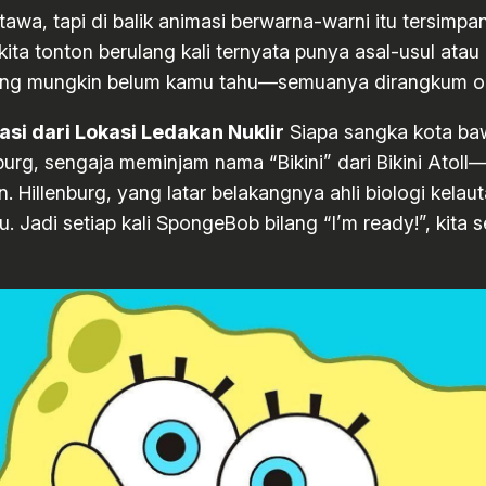
awa, tapi di balik animasi berwarna-warni itu tersimpan 
ita tonton berulang kali ternyata punya asal-usul atau 
 yang mungkin belum kamu tahu—semuanya dirangkum ori
asi dari Lokasi Ledakan Nuklir
Siapa sangka kota baw
rg, sengaja meminjam nama “Bikini” dari Bikini Atoll—
. Hillenburg, yang latar belakangnya ahli biologi kel
u. Jadi setiap kali SpongeBob bilang “I’m ready!”, kit