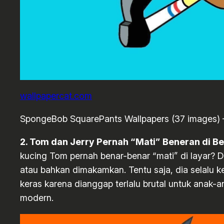
wallpapercat.com
SpongeBob SquarePants Wallpapers (37 images) 
2. Tom dan Jerry Pernah “Mati” Beneran di B
kucing Tom pernah benar-benar “mati” di layar? Di
atau bahkan dimakamkan. Tentu saja, dia selalu ke
keras karena dianggap terlalu brutal untuk anak
modern.